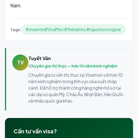
Nam.
#visamon#VisaMon #thetamtru #nguoinuocngoai
Tags:
Tuyết Vân
TV
Chuyên gia thị thực — hơn 10 năm kinh nghiệm
Chuyên gia tư vấn thị thực tại Visamon với hơn 10
năm kinh nghiệm trong lĩnh vực visa xuất nhập
cảnh. Đã hỗ trợ thành công hàng nghìn hồ sơ tại
các đại sứ quán Mỹ, Châu Âu, Nhật Bản, Hàn Quốc
và nhiều quốc gia khác.
Cần tư vấn visa?