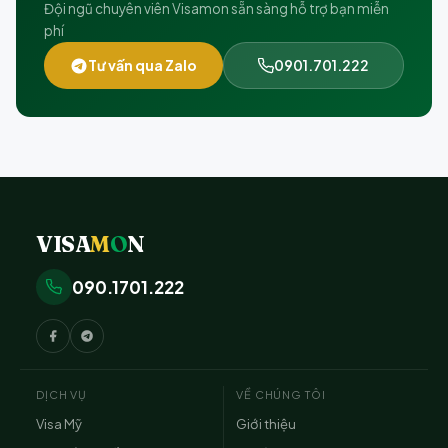
Đội ngũ chuyên viên Visamon sẵn sàng hỗ trợ bạn miễn
phí
Tư vấn qua Zalo
0901.701.222
VISA
M
O
N
090.1701.222
DỊCH VỤ
VỀ CHÚNG TÔI
Visa Mỹ
Giới thiệu