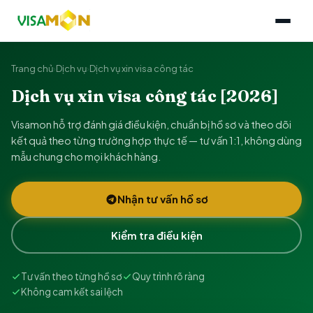
Trang chủ
›
Dịch vụ
›
Dịch vụ xin visa công tác
Dịch vụ xin visa công tác [2026]
Visamon hỗ trợ đánh giá điều kiện, chuẩn bị hồ sơ và theo dõi
kết quả theo từng trường hợp thực tế — tư vấn 1:1, không dùng
mẫu chung cho mọi khách hàng.
Nhận tư vấn hồ sơ
Kiểm tra điều kiện
Tư vấn theo từng hồ sơ
Quy trình rõ ràng
Không cam kết sai lệch