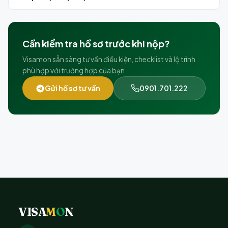
thuận trong lần nộp tiếp theo.
Chi phí thực tế phụ thuộc vào loại visa, tình trạng hồ sơ và
yêu cầu xử lý. Visamon báo phí rõ ràng trước khi triển khai,
không phát sinh thêm.
Cần kiểm tra hồ sơ trước khi nộp?
Visamon sẵn sàng tư vấn điều kiện, checklist và lộ trình
phù hợp với trường hợp của bạn.
Gửi hồ sơ tư vấn
0901.701.222
VISA
M
O
N