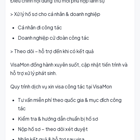
Điều chỉnh nội dung thư mời phù hợp lãnh sự
> Xử lý hồ sơ cho cá nhân & doanh nghiệp
Cá nhân đi công tác
Doanh nghiệp cử đoàn công tác
> Theo dõi – hỗ trợ đến khi có kết quả
VisaMon đồng hành xuyên suốt, cập nhật tiến trình và
hỗ trợ xử lý phát sinh.
Quy trình dịch vụ xin visa công tác tại VisaMon
Tư vấn miễn phí theo quốc gia & mục đích công
tác
Kiểm tra & hướng dẫn chuẩn bị hồ sơ
Nộp hồ sơ – theo dõi xét duyệt
Nhận kết quả & hỗ trợ sau visa