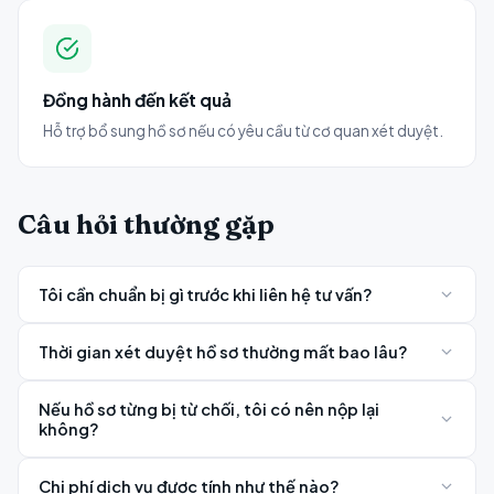
Đồng hành đến kết quả
Hỗ trợ bổ sung hồ sơ nếu có yêu cầu từ cơ quan xét duyệt.
Câu hỏi thường gặp
Tôi cần chuẩn bị gì trước khi liên hệ tư vấn?
Bạn chỉ cần cung cấp thông tin cơ bản về mục đích chuyến
Thời gian xét duyệt hồ sơ thường mất bao lâu?
đi và tình trạng hồ sơ hiện tại. Chuyên viên Visamon sẽ
hướng dẫn cụ thể các giấy tờ cần chuẩn bị sau khi đánh giá.
Thời gian xử lý phụ thuộc vào loại visa và quốc gia nộp hồ sơ,
Nếu hồ sơ từng bị từ chối, tôi có nên nộp lại
dao động từ vài ngày đến vài tuần. Visamon sẽ thông báo
không?
thời gian dự kiến cụ thể cho từng trường hợp.
Có. Visamon sẽ phân tích lý do từ chối trước đó, điều chỉnh
Chi phí dịch vụ được tính như thế nào?
hồ sơ và giải trình phù hợp hơn để tăng khả năng được chấp