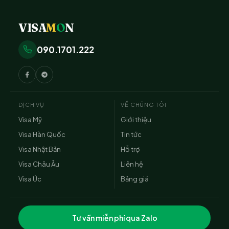
VISA
M
O
N
090.1701.222
DỊCH VỤ
VỀ CHÚNG TÔI
Visa Mỹ
Giới thiệu
Visa Hàn Quốc
Tin tức
Visa Nhật Bản
Hỗ trợ
Visa Châu Âu
Liên hệ
Visa Úc
Bảng giá
Tư vấn miễn phí qua Zalo