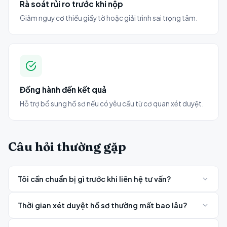
Rà soát rủi ro trước khi nộp
Giảm nguy cơ thiếu giấy tờ hoặc giải trình sai trọng tâm.
Đồng hành đến kết quả
Hỗ trợ bổ sung hồ sơ nếu có yêu cầu từ cơ quan xét duyệt.
Câu hỏi thường gặp
Tôi cần chuẩn bị gì trước khi liên hệ tư vấn?
Bạn chỉ cần cung cấp thông tin cơ bản về mục đích chuyến
Thời gian xét duyệt hồ sơ thường mất bao lâu?
đi và tình trạng hồ sơ hiện tại. Chuyên viên Visamon sẽ
hướng dẫn cụ thể các giấy tờ cần chuẩn bị sau khi đánh giá.
Thời gian xử lý phụ thuộc vào loại visa và quốc gia nộp hồ sơ,