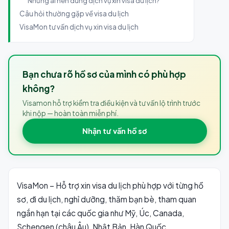
Những ai nên dùng dịch vụ xin visa du lịch?
Câu hỏi thường gặp về visa du lịch
VisaMon tư vấn dịch vụ xin visa du lịch
Bạn chưa rõ hồ sơ của mình có phù hợp
không?
Visamon hỗ trợ kiểm tra điều kiện và tư vấn lộ trình trước
khi nộp — hoàn toàn miễn phí.
Nhận tư vấn hồ sơ
VisaMon – Hỗ trợ xin visa du lịch phù hợp với từng hồ
sơ, đi du lịch, nghỉ dưỡng, thăm bạn bè, tham quan
ngắn hạn tại các quốc gia như Mỹ, Úc, Canada,
Schengen (châu Âu), Nhật Bản, Hàn Quốc