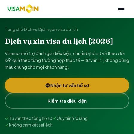
Trang chủ
›
Dịch vụ
›
Dịch vụ xin visa du lịch
Dịch vụ xin visa du lịch [2026]
Visamon hỗ trợ đánh giá điều kiện, chuẩn bị hồ sơ và theo dõi
kết quả theo từng trường hợp thực tế — tư vấn 1:1, không dùng
mẫu chung cho mọi khách hàng.
Nhận tư vấn hồ sơ
Kiểm tra điều kiện
Tư vấn theo từng hồ sơ
Quy trình rõ ràng
Không cam kết sai lệch