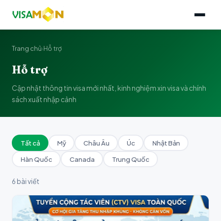
Trang chủ
›
Hỗ trợ
Hỗ trợ
Cập nhật thông tin visa mới nhất, kinh nghiệm xin visa và chính
sách xuất nhập cảnh
Tất cả
Mỹ
Châu Âu
Úc
Nhật Bản
Hàn Quốc
Canada
Trung Quốc
6 bài viết