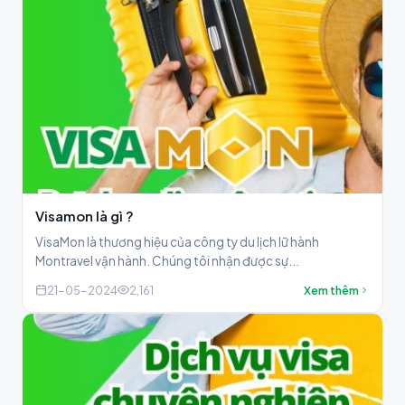
Visamon là gì ?
VisaMon là thương hiệu của công ty du lịch lữ hành
Montravel vận hành. Chúng tôi nhận được sự...
21-05-2024
2,161
Xem thêm