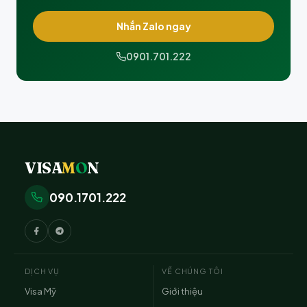
Nhắn Zalo ngay
0901.701.222
VISA
M
O
N
090.1701.222
DỊCH VỤ
VỀ CHÚNG TÔI
Visa Mỹ
Giới thiệu