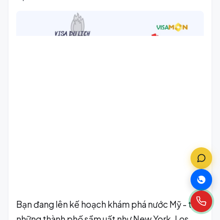
Bạn đang lên kế hoạch khám phá nước Mỹ - từ
những thành phố sầm uất như New York, Los