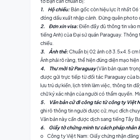
tờ bạn cần chuẩn bị:
1. Hộ chiếu:
Bản gốc còn hiệu lực ít nhất 06 
đóng dấu xuất nhập cảnh. Đừng quên photo c
2. Đơn xin visa:
Điền đầy đủ thông tin vào 
tiếng Anh) của Đại sứ quán Paraguay. Thông ti
chiếu.
3. Ảnh thẻ:
Chuẩn bị 02 ảnh cỡ 3.5x4.5 cm 
Ảnh phải rõ ràng, thể hiện đúng diện mạo hiện 
4. Thư mời từ Paraguay
(Văn bản quan trọng
được gửi trực tiếp từ đối tác Paraguay của b
lưu trú dự kiến, lịch trình làm việc, thông tin 
chữ ký xác nhận của người có thẩm quyền. Một
5. Văn bản cử đi công tác từ công ty Việt 
ghi rõ thông tin người được cử, mục đích chuyế
Văn bản này cần được dịch sang tiếng Tây B
6. Giấy tờ chứng minh tư cách pháp nhân & 
o Công ty Việt Nam: Giấy chứng nhận đăng k