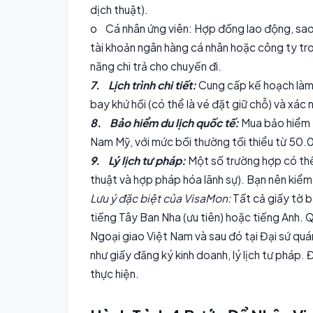
dịch thuật).
o Cá nhân ứng viên: Hợp đồng lao động, sao 
tài khoản ngân hàng cá nhân hoặc công ty tro
năng chi trả cho chuyến đi.
7. Lịch trình chi tiết:
Cung cấp kế hoạch làm 
bay khứ hồi (có thể là vé đặt giữ chỗ) và xác
8. Bảo hiểm du lịch quốc tế:
Mua bảo hiểm y
Nam Mỹ, với mức bồi thường tối thiểu từ 50.0
9. Lý lịch tư pháp:
Một số trường hợp có thể
thuật và hợp pháp hóa lãnh sự). Bạn nên kiểm 
Lưu ý đặc biệt của VisaMon:
Tất cả giấy tờ 
tiếng Tây Ban Nha (ưu tiên) hoặc tiếng Anh. Q
Ngoại giao Việt Nam và sau đó tại Đại sứ quá
như giấy đăng ký kinh doanh, lý lịch tư pháp.
thực hiện.