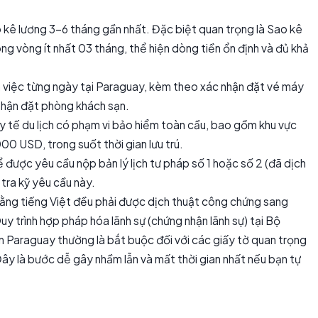
kê lương 3-6 tháng gần nhất. Đặc biệt quan trọng là Sao kê
ng vòng ít nhất 03 tháng, thể hiện dòng tiền ổn định và đủ khả
việc từng ngày tại Paraguay, kèm theo xác nhận đặt vé máy
 nhận đặt phòng khách sạn.
 tế du lịch có phạm vi bảo hiểm toàn cầu, bao gồm khu vực
00 USD, trong suốt thời gian lưu trú.
 được yêu cầu nộp bản lý lịch tư pháp số 1 hoặc số 2 (đã dịch
tra kỹ yêu cầu này.
bằng tiếng Việt đều phải được dịch thuật công chứng sang
uy trình hợp pháp hóa lãnh sự (chứng nhận lãnh sự) tại Bộ
n Paraguay thường là bắt buộc đối với các giấy tờ quan trọng
 Đây là bước dễ gây nhầm lẫn và mất thời gian nhất nếu bạn tự