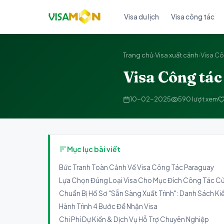
Visa du lịch
Visa công tác
Trang chủ
›
Visa xuất cảnh
›
Visa C
Visa Công tá
10-02-2025
590 lượt xem
Mục lục bài viết
Bức Tranh Toàn Cảnh Về Visa Công Tác Paraguay
Lựa Chọn Đúng Loại Visa Cho Mục Đích Công Tác C
Chuẩn Bị Hồ Sơ "Sẵn Sàng Xuất Trình": Danh Sách Kiể
Hành Trình 4 Bước Để Nhận Visa
Chi Phí Dự Kiến & Dịch Vụ Hỗ Trợ Chuyên Nghiệp