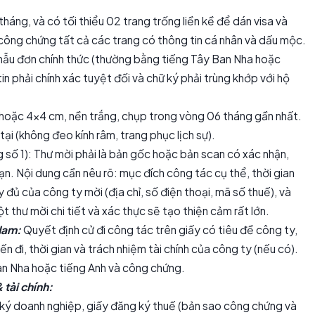
tháng, và có tối thiểu 02 trang trống liền kề để dán visa và
ông chứng tất cả các trang có thông tin cá nhân và dấu mộc.
mẫu đơn chính thức (thường bằng tiếng Tây Ban Nha hoặc
n phải chính xác tuyệt đối và chữ ký phải trùng khớp với hộ
hoặc 4x4 cm, nền trắng, chụp trong vòng 06 tháng gần nhất.
tại (không đeo kính râm, trang phục lịch sự).
 số 1): Thư mời phải là bản gốc hoặc bản scan có xác nhận,
ạn. Nội dung cần nêu rõ: mục đích công tác cụ thể, thời gian
đầy đủ của công ty mời (địa chỉ, số điện thoại, mã số thuế), và
 thư mời chi tiết và xác thực sẽ tạo thiện cảm rất lớn.
Nam:
Quyết định cử đi công tác trên giấy có tiêu đề công ty,
n đi, thời gian và trách nhiệm tài chính của công ty (nếu có).
an Nha hoặc tiếng Anh và công chứng.
tài chính:
ý doanh nghiệp, giấy đăng ký thuế (bản sao công chứng và