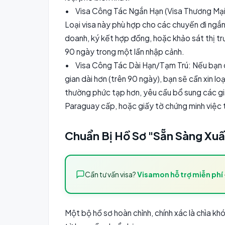
• Visa Công Tác Ngắn Hạn (Visa Thương Mại 
Loại visa này phù hợp cho các chuyến đi ngắn
doanh, ký kết hợp đồng, hoặc khảo sát thị t
90 ngày trong một lần nhập cảnh.
• Visa Công Tác Dài Hạn/Tạm Trú: Nếu bạn có
gian dài hơn (trên 90 ngày), bạn sẽ cần xin lo
thường phức tạp hơn, yêu cầu bổ sung các g
Paraguay cấp, hoặc giấy tờ chứng minh việc 
Chuẩn Bị Hồ Sơ "Sẵn Sàng Xuất
Cần tư vấn visa?
Visamon hỗ trợ miễn phí
Một bộ hồ sơ hoàn chỉnh, chính xác là chìa kh