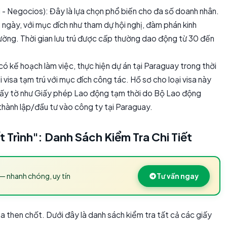
- Negocios): Đây là lựa chọn phổ biến cho đa số doanh nhân.
 ngày, với mục đích như tham dự hội nghị, đàm phán kinh
rường. Thời gian lưu trú được cấp thường dao động từ 30 đến
 kế hoạch làm việc, thực hiện dự án tại Paraguay trong thời
ại visa tạm trú với mục đích công tác. Hồ sơ cho loại visa này
iấy tờ như Giấy phép Lao động tạm thời do Bộ Lao động
thành lập/đầu tư vào công ty tại Paraguay.
 Trình": Danh Sách Kiểm Tra Chi Tiết
— nhanh chóng, uy tín
Tư vấn ngay
óa then chốt. Dưới đây là danh sách kiểm tra tất cả các giấy