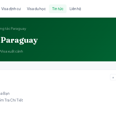
Visa định cư
Visa du học
Tin tức
Liên hệ
ông tác Paraguay
c Paraguay
Visa xuất cảnh
▲
ủa Bạn
m Tra Chi Tiết