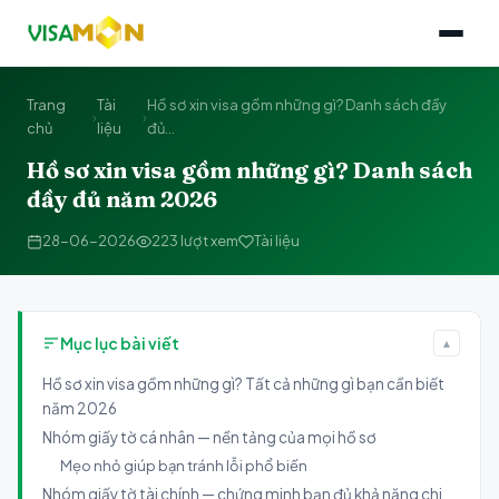
Trang
Tài
Hồ sơ xin visa gồm những gì? Danh sách đầy
›
›
chủ
liệu
đủ...
Hồ sơ xin visa gồm những gì? Danh sách
đầy đủ năm 2026
28-06-2026
223 lượt xem
Tài liệu
Mục lục bài viết
▲
Hồ sơ xin visa gồm những gì? Tất cả những gì bạn cần biết
năm 2026
Nhóm giấy tờ cá nhân — nền tảng của mọi hồ sơ
Mẹo nhỏ giúp bạn tránh lỗi phổ biến
Nhóm giấy tờ tài chính — chứng minh bạn đủ khả năng chi