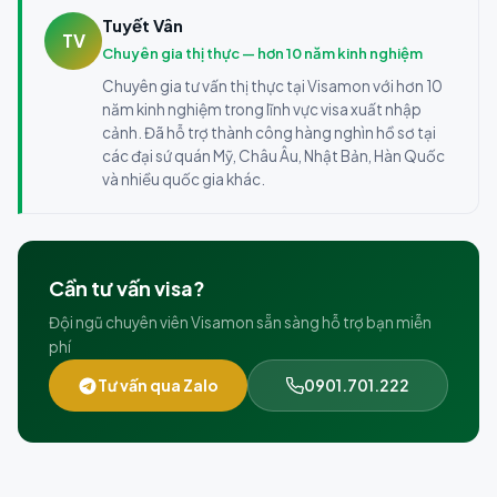
Tuyết Vân
TV
Chuyên gia thị thực — hơn 10 năm kinh nghiệm
Chuyên gia tư vấn thị thực tại Visamon với hơn 10
năm kinh nghiệm trong lĩnh vực visa xuất nhập
cảnh. Đã hỗ trợ thành công hàng nghìn hồ sơ tại
các đại sứ quán Mỹ, Châu Âu, Nhật Bản, Hàn Quốc
và nhiều quốc gia khác.
Cần tư vấn visa?
Đội ngũ chuyên viên Visamon sẵn sàng hỗ trợ bạn miễn
phí
Tư vấn qua Zalo
0901.701.222