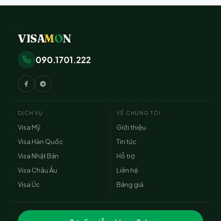
VISA
M
O
N
090.1701.222
DỊCH VỤ
VỀ CHÚNG TÔI
Visa Mỹ
Giới thiệu
Visa Hàn Quốc
Tin tức
Visa Nhật Bản
Hỗ trợ
Visa Châu Âu
Liên hệ
Visa Úc
Bảng giá