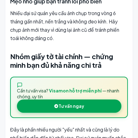
Mẹo nhỏ giúp bạn tránh lỗi phổ biến
Nhiều đại sứ quán yêu cầu ảnh chụp trong vòng 6
tháng gần nhất, nền trắng và không đeo kính. Hãy
chụp ảnh mới thay vì dùng lại ảnh cũ để tránh phiền
toái không đáng có.
Nhóm giấy tờ tài chính — chứng
minh bạn đủ khả năng chi trả
Cần tư vấn visa?
Visamon hỗ trợ miễn phí
— nhanh
chóng, uy tín
Tư vấn ngay
Đây là phần nhiều người "yếu" nhất và cũng là lý do
phổ biến dẫn đến từ chối visa. Đại sứ quán muốn chắc