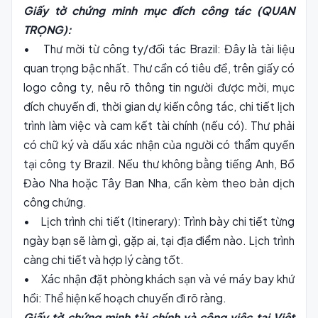
Giấy tờ chứng minh mục đích công tác (QUAN
TRỌNG):
• Thư mời từ công ty/đối tác Brazil: Đây là tài liệu
quan trọng bậc nhất. Thư cần có tiêu đề, trên giấy có
logo công ty, nêu rõ thông tin người được mời, mục
đích chuyến đi, thời gian dự kiến công tác, chi tiết lịch
trình làm việc và cam kết tài chính (nếu có). Thư phải
có chữ ký và dấu xác nhận của người có thẩm quyền
tại công ty Brazil. Nếu thư không bằng tiếng Anh, Bồ
Đào Nha hoặc Tây Ban Nha, cần kèm theo bản dịch
công chứng.
• Lịch trình chi tiết (Itinerary): Trình bày chi tiết từng
ngày bạn sẽ làm gì, gặp ai, tại địa điểm nào. Lịch trình
càng chi tiết và hợp lý càng tốt.
• Xác nhận đặt phòng khách sạn và vé máy bay khứ
hồi: Thể hiện kế hoạch chuyến đi rõ ràng.
Giấy tờ chứng minh tài chính và công việc tại Việt