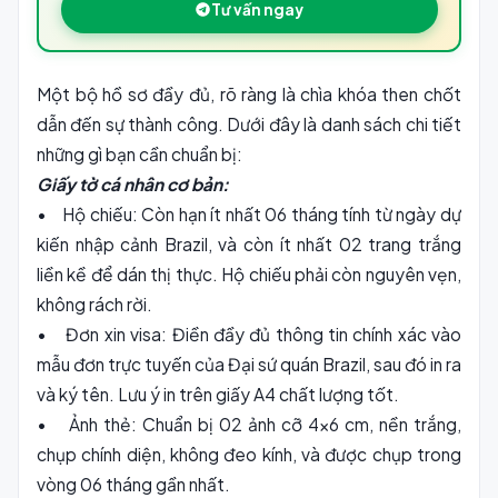
Tư vấn ngay
Một bộ hồ sơ đầy đủ, rõ ràng là chìa khóa then chốt
dẫn đến sự thành công. Dưới đây là danh sách chi tiết
những gì bạn cần chuẩn bị:
Giấy tờ cá nhân cơ bản:
• Hộ chiếu: Còn hạn ít nhất 06 tháng tính từ ngày dự
kiến nhập cảnh Brazil, và còn ít nhất 02 trang trắng
liền kề để dán thị thực. Hộ chiếu phải còn nguyên vẹn,
không rách rời.
• Đơn xin visa: Điền đầy đủ thông tin chính xác vào
mẫu đơn trực tuyến của Đại sứ quán Brazil, sau đó in ra
và ký tên. Lưu ý in trên giấy A4 chất lượng tốt.
• Ảnh thẻ: Chuẩn bị 02 ảnh cỡ 4x6 cm, nền trắng,
chụp chính diện, không đeo kính, và được chụp trong
vòng 06 tháng gần nhất.