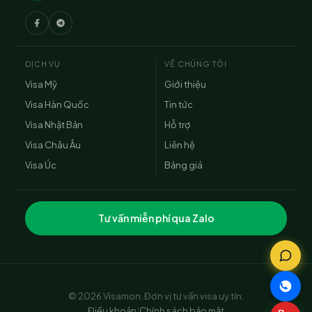
DỊCH VỤ
VỀ CHÚNG TÔI
Visa Mỹ
Giới thiệu
Visa Hàn Quốc
Tin tức
Visa Nhật Bản
Hỗ trợ
Visa Châu Âu
Liên hệ
Visa Úc
Bảng giá
Tư vấn miễn phí qua Zalo
© 2026 Visamon. Đơn vị tư vấn visa uy tín.
Điều khoản
|
Chính sách bảo mật