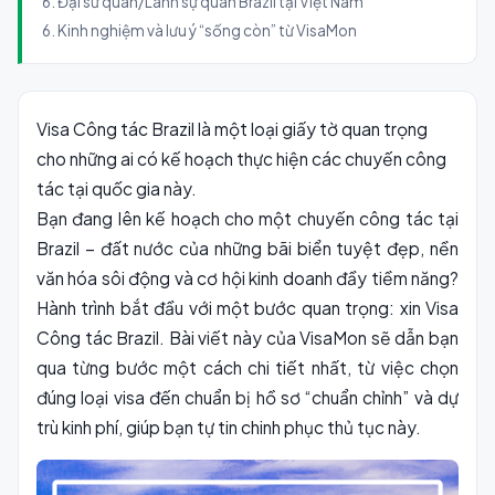
6. Đại sứ quán/Lãnh sự quán Brazil tại Việt Nam
6. Kinh nghiệm và lưu ý “sống còn” từ VisaMon
Visa Công tác Brazil là một loại giấy tờ quan trọng
cho những ai có kế hoạch thực hiện các chuyến công
tác tại quốc gia này.
Bạn đang lên kế hoạch cho một chuyến công tác tại
Brazil – đất nước của những bãi biển tuyệt đẹp, nền
văn hóa sôi động và cơ hội kinh doanh đầy tiềm năng?
Hành trình bắt đầu với một bước quan trọng: xin Visa
Công tác Brazil. Bài viết này của VisaMon sẽ dẫn bạn
qua từng bước một cách chi tiết nhất, từ việc chọn
đúng loại visa đến chuẩn bị hồ sơ “chuẩn chỉnh” và dự
trù kinh phí, giúp bạn tự tin chinh phục thủ tục này.