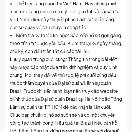
• Thể hiện ràng buộc tại Việt Nam: Hãy chứng minh
mạnh mẽ rằng bạn có sự nghiệp, gia đình và tài sản tại
Việt Nam, điều này thuyết phục Lãnh sự quán rằng
bạn sẽ quay về sau chuyến công tác.
• Kiểm tra kỹ trước khi nộp: Sắp xếp hồ sơ gọn gàng,
theo trình tự được yêu cầu. Kiểm tra lại kỹ ngày tháng,
chữ ký, con dấu trên tất cả các tài liệu.
Lưu ý quan trọng cuối cùng: Thông tin trong bài viết
này được cập nhật dựa trên kinh nghiệm và quy định
chung. Mọi thay đổi về thủ tục, lệ phí cuối cùng đều
thuộc thẩm quyền của Đại sứ quán/Lãnh sự quán
Brazil. Trước khi tiến hành, bạn nên truy cập website
chính thức của Đại sứ quán Brazil tại Hà Nội hoặc Tổng
Lãnh sự quán tại TP.HCM để xác nhận lại lần cuối.
Chúc bạn chuẩn bị hồ sơ suôn sẻ và có một chuyến
công tác thành công, hiệu quả tại Brazil! Nếu cần hỗ
trợ thêm thông tin, đừng ngần ngại liên hệ với đội ngũ