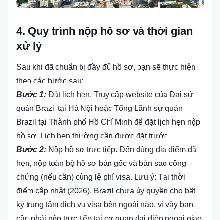
4. Quy trình nộp hồ sơ và thời gian
xử lý
Sau khi đã chuẩn bị đầy đủ hồ sơ, bạn sẽ thực hiện
theo các bước sau:
Bước 1:
Đặt lịch hẹn. Truy cập website của Đại sứ
quán Brazil tại Hà Nội hoặc Tổng Lãnh sự quán
Brazil tại Thành phố Hồ Chí Minh để đặt lịch hẹn nộp
hồ sơ. Lịch hẹn thường cần được đặt trước.
Bước 2:
Nộp hồ sơ trực tiếp. Đến đúng địa điểm đã
hẹn, nộp toàn bộ hồ sơ bản gốc và bản sao công
chứng (nếu cần) cùng lệ phí visa. Lưu ý: Tại thời
điểm cập nhật (2026), Brazil chưa ủy quyền cho bất
kỳ trung tâm dịch vụ visa bên ngoài nào, vì vậy bạn
cần phải nộp trực tiếp tại cơ quan đại diện ngoại giao