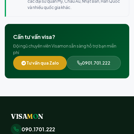
các đại sứ quán Mỹ, Châu Âu, Nhật Bản, Hàn Quốc
và nhiều quốc gia khác.
Cần tư vấn visa?
Đội ngũ chuyên viên Visamon sẵn sàng hỗ trợ bạn miễn
phí
Tư vấn qua Zalo
0901.701.222
VISA
M
O
N
090.1701.222