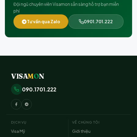
Đội ngũ chuyên viên Visamon sẵn sàng hỗ trợ bạn miễn
phí
Tư vấn qua Zalo
0901.701.222
VISA
M
O
N
090.1701.222
DỊCH VỤ
VỀ CHÚNG TÔI
Visa Mỹ
Giới thiệu