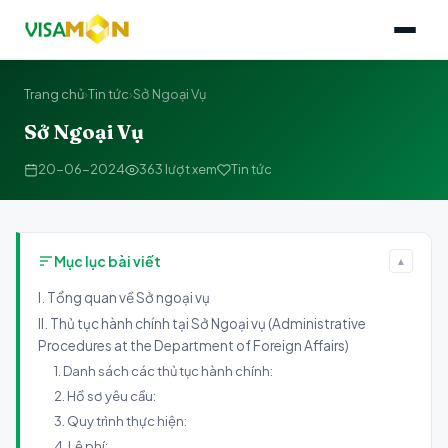
Trang chủ
›
Tin tức
›
Sở Ngoại Vụ
Sở Ngoại Vụ
20-06-2024
363 lượt xem
Tin tức
Mục lục bài viết
▲
I. Tổng quan về Sở ngoại vụ
II. Thủ tục hành chính tại Sở Ngoại vụ (Administrative
Procedures at the Department of Foreign Affairs)
1. Danh sách các thủ tục hành chính:
2. Hồ sơ yêu cầu:
3. Quy trình thực hiện:
4. Lệ phí: