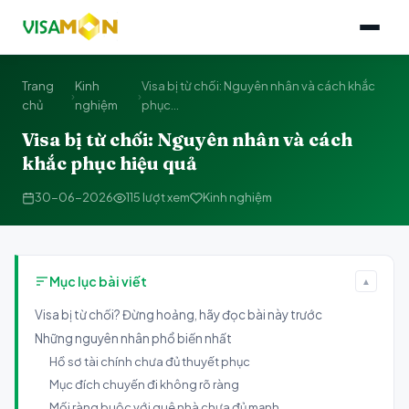
Trang
Kinh
Visa bị từ chối: Nguyên nhân và cách khắc
›
›
chủ
nghiệm
phục...
Visa bị từ chối: Nguyên nhân và cách
khắc phục hiệu quả
30-06-2026
115 lượt xem
Kinh nghiệm
Mục lục bài viết
▲
Visa bị từ chối? Đừng hoảng, hãy đọc bài này trước
Những nguyên nhân phổ biến nhất
Hồ sơ tài chính chưa đủ thuyết phục
Mục đích chuyến đi không rõ ràng
Mối ràng buộc với quê nhà chưa đủ mạnh