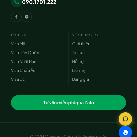
090.1701.222
DỊCH VỤ
VỀ CHÚNG TÔI
Visa Mỹ
Giới thiệu
Visa Hàn Quốc
Tin tức
Visa Nhật Bản
Hỗ trợ
Visa Châu Âu
Liên hệ
Visa Úc
Bảng giá
Tư vấn miễn phí qua Zalo
© 2026 Visamon. Đơn vị tư vấn visa uy tín.