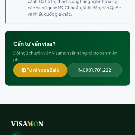
cảnh. Đã hỗ trợ thành công hàng nghìn hồ sơ tại
các đại sứ quán Mỹ, Châu Âu, Nhật Bản, Hàn Quốc
và nhiều quốc gia khác.
Cần tư vấn visa?
Đội ngũ chuyên viên Visamon sẵn sàng hỗ trợ bạn miễn
phí
Tư vấn qua Zalo
0901.701.222
VISA
M
O
N