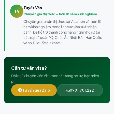
Tuyết Vân
TV
Chuyên gia thị thực — hơn 10 năm kinh nghiệm
Chuyên gia tư vấn thị thực tại Visamon với hơn 10
năm kinh nghiệm trong lĩnh vực visa xuất nhập
cảnh. Đã hỗ trợ thành công hàng nghìn hồ sơ tại
các đại sứ quán Mỹ, Châu Âu, Nhật Bản, Hàn Quốc
và nhiều quốc gia khác.
Cần tư vấn visa?
Đội ngũ chuyên viên Visamon sẵn sàng hỗ trợ bạn miễn
phí
Tư vấn qua Zalo
0901.701.222