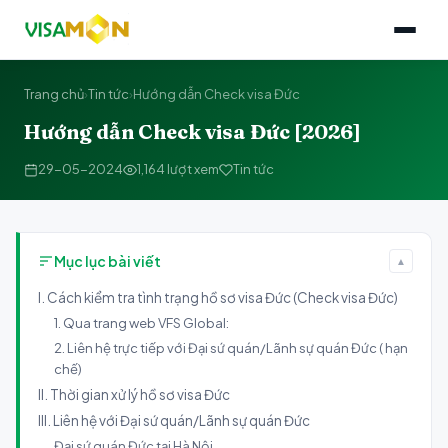
Trang chủ
›
Tin tức
›
Hướng dẫn Check visa Đức
Hướng dẫn Check visa Đức [2026]
29-05-2024
1,164 lượt xem
Tin tức
Mục lục bài viết
▲
I. Cách kiểm tra tình trạng hồ sơ visa Đức (Check visa Đức)
1. Qua trang web VFS Global:
2. Liên hệ trực tiếp với Đại sứ quán/Lãnh sự quán Đức ( hạn
chế)
II. Thời gian xử lý hồ sơ visa Đức
III. Liên hệ với Đại sứ quán/Lãnh sự quán Đức
Đại sứ quán Đức tại Hà Nội