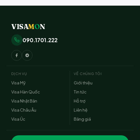
VISA
M
O
N
090.1701.222
DỊCH VỤ
VỀ CHÚNG TÔI
Visa Mỹ
Giới thiệu
Visa Hàn Quốc
Tin tức
Visa Nhật Bản
Hỗ trợ
Visa Châu Âu
Liên hệ
Visa Úc
Bảng giá