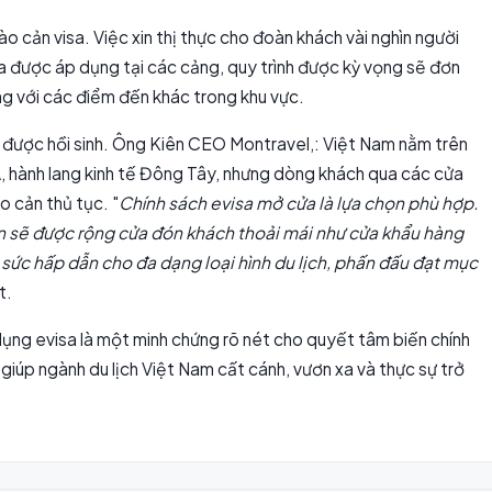
rào cản visa. Việc xin thị thực cho đoàn khách vài nghìn người
isa được áp dụng tại các cảng, quy trình được kỳ vọng sẽ đơn
ng với các điểm đến khác trong khu vực.
 được hồi sinh. Ông Kiên CEO Montravel,: Việt Nam nằm trên
 hành lang kinh tế Đông Tây, nhưng dòng khách qua các cửa
 cản thủ tục. "
Chính sách evisa mở cửa là lựa chọn phù hợp.
n sẽ được rộng cửa đón khách thoải mái như cửa khẩu hàng
o sức hấp dẫn cho đa dạng loại hình du lịch, phấn đấu đạt mục
t.
dụng evisa là một minh chứng rõ nét cho quyết tâm biến chính
giúp ngành du lịch Việt Nam cất cánh, vươn xa và thực sự trở