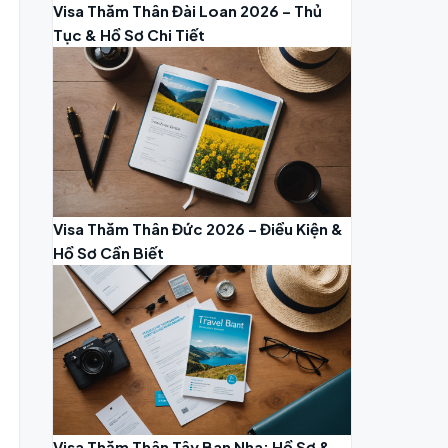
Visa Thăm Thân Đài Loan 2026 – Thủ
Tục & Hồ Sơ Chi Tiết
Visa Thăm Thân Đức 2026 – Điều Kiện &
Hồ Sơ Cần Biết
Visa Thăm Thân Tây Ban Nha: Hồ Sơ &