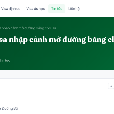
Visa định cư
Visa du học
Tin tức
Liên hệ
a nhập cảnh mở đường băng cho Du...
sa nhập cảnh mở đường băng ch
Tin tức
▲
và Đường Bộ