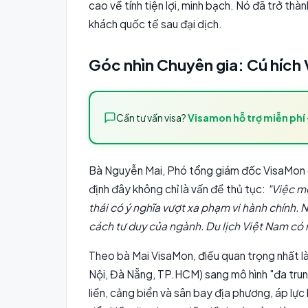
cao về tính tiện lợi, minh bạch. Nó đã trở thàn
khách quốc tế sau đại dịch.
Góc nhìn Chuyên gia: Cú hích
Cần tư vấn visa?
Visamon hỗ trợ miễn phí
Bà Nguyễn Mai, Phó tổng giám đốc VisaMon c
định đây không chỉ là vấn đề thủ tục:
"Việc m
thái có ý nghĩa vượt xa phạm vi hành chính. 
cách tư duy của ngành. Du lịch Việt Nam có
Theo bà Mai VisaMon, điều quan trọng nhất l
Nội, Đà Nẵng, TP.HCM) sang mô hình "đa trun
liền, cảng biển và sân bay địa phương, áp lực