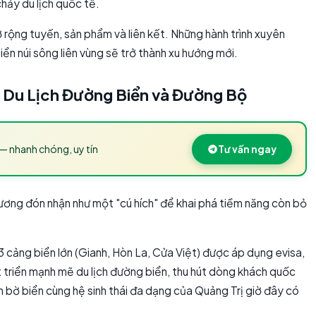
hảy du lịch quốc tế.
 rộng tuyến, sản phẩm và liên kết. Những hành trình xuyên
iển núi sông liên vùng sẽ trở thành xu hướng mới.
 Du Lịch Đường Biển và Đường Bộ
— nhanh chóng, uy tín
Tư vấn ngay
ương đón nhận như một "cú hích" để khai phá tiềm năng còn bỏ
c 3 cảng biển lớn (Gianh, Hòn La, Cửa Việt) được áp dụng evisa,
 triển mạnh mẽ du lịch đường biển, thu hút dòng khách quốc
 bờ biển cùng hệ sinh thái đa dạng của Quảng Trị giờ đây có