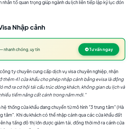
h nhân tố quan trọng giúp ngành du lịch liên tiếp lập kỷ lục đón
 Visa Nhập cảnh
— nhanh chóng, uy tín
Tư vấn ngay
ông ty chuyên cung cấp dịch vụ visa chuyên nghiệp, nhận
ở thêm 41 cửa khẩu cho phép nhập cảnh bằng evisa là động
Nó mở ra cơ hội tái cấu trúc dòng khách, không gian du lịch và
 nhiều tiềm năng cất cánh trong năm mới."
à hệ thống cửa khẩu đang chuyển từ mô hình "3 trung tâm" (Hà
g tâm". Khi du khách có thể nhập cảnh qua các cửa khẩu đất
 lên hạ tầng đô thị lớn được giảm tải, đồng thời mở ra cánh cửa