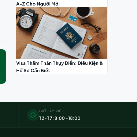
A-Z Cho Người Mới
Visa Thăm Thân Thụy Điển: Điều Kiện &
Hồ Sơ Cần Biết
GIỜ LÀM VIỆC
T2–T7: 8:00 – 18:00