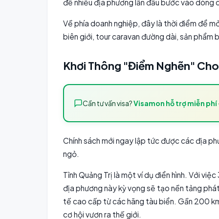
để nhiều địa phương lần đầu bước vào dòng c
Về phía doanh nghiệp, đây là thời điểm để mở
biên giới, tour caravan đường dài, sản phẩm b
Khơi Thông "Điểm Nghẽn" Cho
Cần tư vấn visa?
Visamon hỗ trợ miễn phí
Chính sách mới ngay lập tức được các địa ph
ngỏ.
Tỉnh Quảng Trị là một ví dụ điển hình. Với việ
địa phương này kỳ vọng sẽ tạo nền tảng phát
tế cao cấp từ các hãng tàu biển. Gần 200 km
cơ hội vươn ra thế giới.