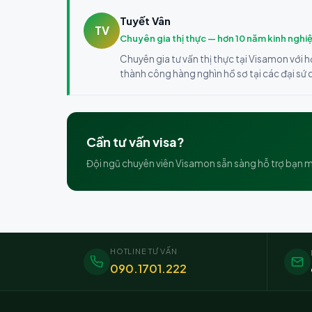
Tuyết Vân
TV
Chuyên gia thị thực — hơn 10 năm kinh nghi
Chuyên gia tư vấn thị thực tại Visamon với h
thành công hàng nghìn hồ sơ tại các đại sứ
Cần tư vấn visa?
Đội ngũ chuyên viên Visamon sẵn sàng hỗ trợ bạn m
HOTLINE TƯ VẤN
090.1701.222