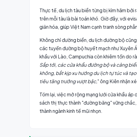
Thực tế, du lịch tàu biển từng bị kìm hãm bởi 
trên mỗi tàu là bài toán khó. Giờ đây, với ev
giản hóa, giúp Việt Nam cạnh tranh sòng phẳ
Không chỉ đường biển, du lịch đường bộ cũng
các tuyến đường bộ huyết mạch như Xuyên Á,
khẩu với Lào, Campuchia còn khiêm tốn do rào
Sắp tới, các cửa khẩu đường bộ và cảng biể
không, bắt kịp xu hướng du lịch tự túc và tạ
tiêu tăng trưởng vượt bậc,
" ông Kiên nhận xé
Tóm lại, việc mở rộng mạng lưới cửa khẩu áp 
sách thị thực thành "đường băng" vững chắc, 
thành ngành kinh tế mũi nhọn.