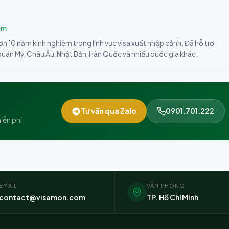
ệm
ơn 10 năm kinh nghiệm trong lĩnh vực visa xuất nhập cảnh. Đã hỗ trợ
 quán Mỹ, Châu Âu, Nhật Bản, Hàn Quốc và nhiều quốc gia khác.
Tư vấn qua Zalo
0901.701.222
iễn phí
EMAIL
VĂN PHÒNG
contact@visamon.com
TP. Hồ Chí Minh