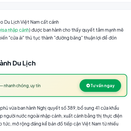
o Du Lịch Việt Nam cất cánh
visa nhập cảnh
) được ban hành cho thấy quyết tâm mạnh mẽ
 biến "cửa ải" thủ tục thành "đường băng" thuận lợi để đón
gành Du Lịch
— nhanh chóng, uy tín
Tư vấn ngay
h phủ vừa ban hành Nghị quyết số 389, bổ sung 41 cửa khẩu
 người nước ngoài nhập cảnh, xuất cảnh bằng thị thực điện
lập tức, mở rộng đáng kể bản đồ tiếp cận Việt Nam từ nhiều