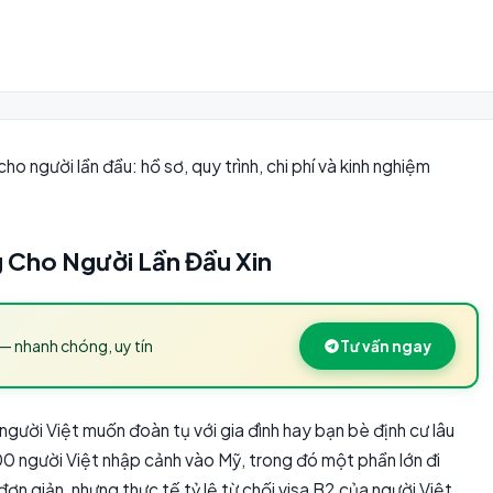
o người lần đầu: hồ sơ, quy trình, chi phí và kinh nghiệm
 Cho Người Lần Đầu Xin
— nhanh chóng, uy tín
Tư vấn ngay
ười Việt muốn đoàn tụ với gia đình hay bạn bè định cư lâu
 người Việt nhập cảnh vào Mỹ, trong đó một phần lớn đi
ơn giản, nhưng thực tế tỷ lệ từ chối visa B2 của người Việt