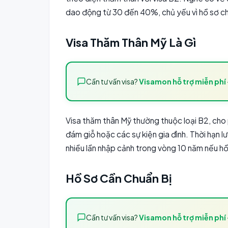
dao động từ 30 đến 40%, chủ yếu vì hồ sơ c
Visa Thăm Thân Mỹ Là Gì
Cần tư vấn visa?
Visamon hỗ trợ miễn phí
Visa thăm thân Mỹ thường thuộc loại B2, ch
đám giỗ hoặc các sự kiện gia đình. Thời hạn l
nhiều lần nhập cảnh trong vòng 10 năm nếu h
Hồ Sơ Cần Chuẩn Bị
Cần tư vấn visa?
Visamon hỗ trợ miễn phí