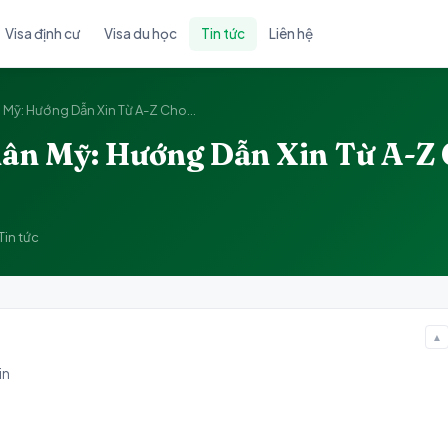
Visa định cư
Visa du học
Tin tức
Liên hệ
 Mỹ: Hướng Dẫn Xin Từ A-Z Cho...
ân Mỹ: Hướng Dẫn Xin Từ A-Z 
Tin tức
▲
in