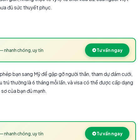
hưa đủ sức thuyết phục.
— nhanh chóng, uy tín
Tư vấn ngay
o phép bạn sang Mỹ để gặp gỡ người thân, tham dự đám cưới,
ưu trú thường là 6 tháng mỗi lần, và visa có thể được cấp dạng
ồ sơ của bạn đủ mạnh.
— nhanh chóng, uy tín
Tư vấn ngay