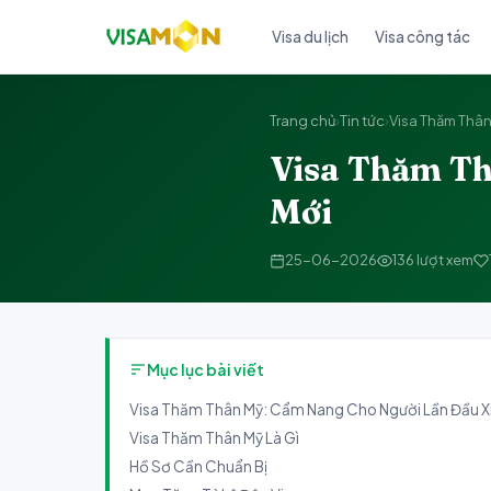
Visa du lịch
Visa công tác
Trang chủ
›
Tin tức
›
Visa Thăm Thân
Visa Thăm Th
Mới
25-06-2026
136 lượt xem
Mục lục bài viết
Visa Thăm Thân Mỹ: Cẩm Nang Cho Người Lần Đầu X
Visa Thăm Thân Mỹ Là Gì
Hồ Sơ Cần Chuẩn Bị