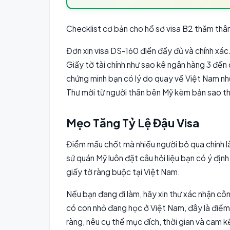
Checklist cơ bản cho hồ sơ visa B2 thăm thâ
Đơn xin visa DS-160 điền đầy đủ và chính xác.
Giấy tờ tài chính như sao kê ngân hàng 3 đến 
chứng minh bạn có lý do quay về Việt Nam như 
Thư mời từ người thân bên Mỹ kèm bản sao thẻ
Mẹo Tăng Tỷ Lệ Đậu Visa
Điểm mấu chốt mà nhiều người bỏ qua chính là
sứ quán Mỹ luôn đặt câu hỏi liệu bạn có ý định
giấy tờ ràng buộc tại Việt Nam.
Nếu bạn đang đi làm, hãy xin thư xác nhận cô
có con nhỏ đang học ở Việt Nam, đây là điểm 
ràng, nêu cụ thể mục đích, thời gian và cam kế