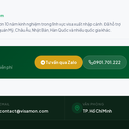
ệm
ơn 10 năm kinh nghiệm trong lĩnh vực visa xuất nhập cảnh. Đã hỗ trợ
 quán Mỹ, Châu Âu, Nhật Bản, Hàn Quốc và nhiều quốc gia khác.
Tư vấn qua Zalo
0901.701.222
iễn phí
EMAIL
VĂN PHÒNG
contact@visamon.com
TP. Hồ Chí Minh