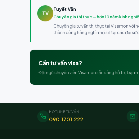
Tuyết Vân
TV
Chuyên gia thị thực — hơn 10 năm kinh nghi
Chuyên gia tư vấn thị thực tại Visamon với h
thành công hàng nghìn hồ sơ tại các đại sứ
Cần tư vấn visa?
Đội ngũ chuyên viên Visamon sẵn sàng hỗ trợ bạn m
HOTLINE TƯ VẤN
090.1701.222