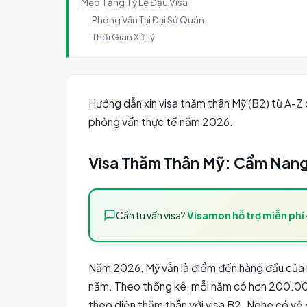
Mẹo Tăng Tỷ Lệ Đậu Visa
Phỏng Vấn Tại Đại Sứ Quán
Thời Gian Xử Lý
Hướng dẫn xin visa thăm thân Mỹ (B2) từ A-Z ch
phỏng vấn thực tế năm 2026.
Visa Thăm Thân Mỹ: Cẩm Nang
Cần tư vấn visa?
Visamon hỗ trợ miễn phí
Năm 2026, Mỹ vẫn là điểm đến hàng đầu của ng
năm. Theo thống kê, mỗi năm có hơn 200.000
theo diện thăm thân với visa B2. Nghe có vẻ đ