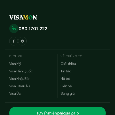
VISA
M
O
N
090.1701.222
DỊCH VỤ
VỀ CHÚNG TÔI
Visa Mỹ
Giới thiệu
Visa Hàn Quốc
Tin tức
Visa Nhật Bản
Hỗ trợ
Visa Châu Âu
Liên hệ
Visa Úc
Bảng giá
Tư vấn miễn phí qua Zalo