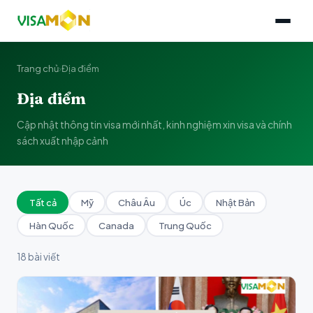
Trang chủ
›
Địa điểm
Địa điểm
Cập nhật thông tin visa mới nhất, kinh nghiệm xin visa và chính
sách xuất nhập cảnh
Tất cả
Mỹ
Châu Âu
Úc
Nhật Bản
Hàn Quốc
Canada
Trung Quốc
18 bài viết